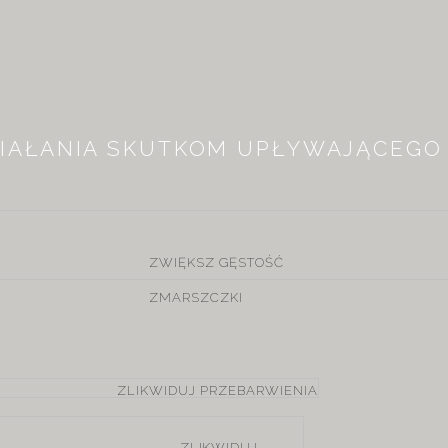
IAŁANIA SKUTKOM UPŁYWAJĄCEGO
ZWIĘKSZ
GĘSTOŚĆ
ZMARSZCZKI
ZLIKWIDUJ
PRZEBARWIENIA
ZLIKWIDUJ