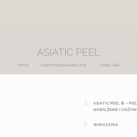
ASIATIC PEEL
Home
Kosmetologia estetyczna
Asiatic Peel
ASIATIC PEEL ® – P
NAWILŻENIE I ODŻYW
WSKAZANIA